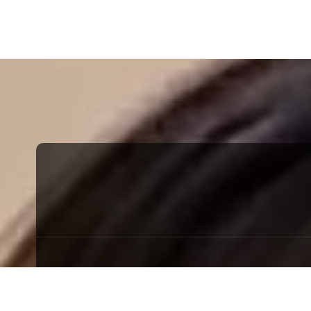
讓
知
識
走
出
象
牙
塔