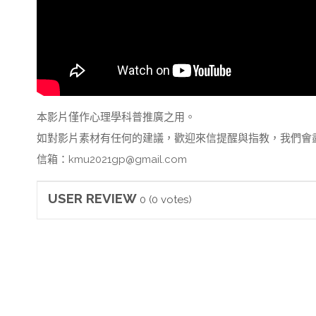
本影片僅作心理學科普推廣之用。
如對影片素材有任何的建議，歡迎來信提醒與指教，我們會
信箱：kmu2021gp@gmail.com
USER REVIEW
0
(
0
votes)