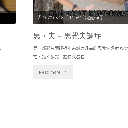
2020-03-28
108-1普通心理學
思，失 – 思覺失調症
y
第一部影片講述近年來討論升高的思覺失調症 (Schizop
在，話不多說，趕快來看看 …
"思，
Read more
失
–
思
覺