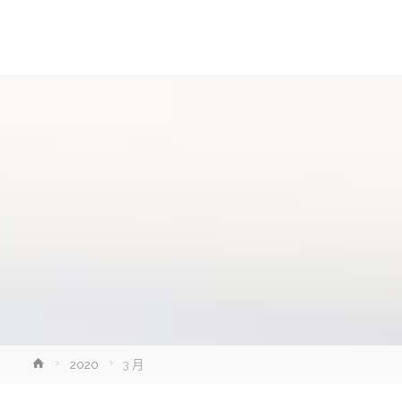
讓
知
識
走
出
象
牙
塔
Home
2020
3 月