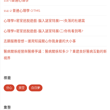
114-1普通心理學
114-2 普通心理學 OTMS
心理學X密室逃脫遊戲-腦入謎室特展(一)失落的杜鵑窩
心理學X密室逃脫遊戲-腦入謎室特展(二)你有看到嗎?
志願服務發想－運用知識關心你我身邊的大小事
醫病關係經營與醫療爭議：醫病關係知多少？重建良好醫病互動的新
視界
標籤
分心
放空
白日夢
彙整