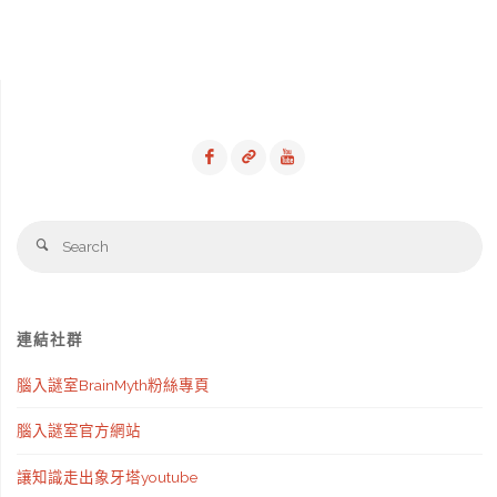
Se
Search
fo
連結社群
腦入謎室BrainMyth粉絲專頁
腦入謎室官方網站
讓知識走出象牙塔youtube