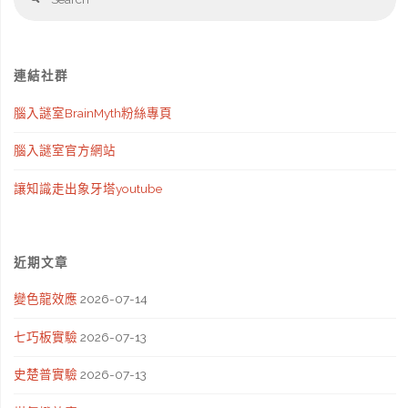
fo
連結社群
腦入謎室BrainMyth粉絲專頁
腦入謎室官方網站
讓知識走出象牙塔youtube
近期文章
變色龍效應
2026-07-14
七巧板實驗
2026-07-13
史楚普實驗
2026-07-13