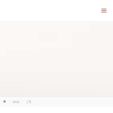
讓
知
識
走
出
象
牙
塔
Home
2021
3 月