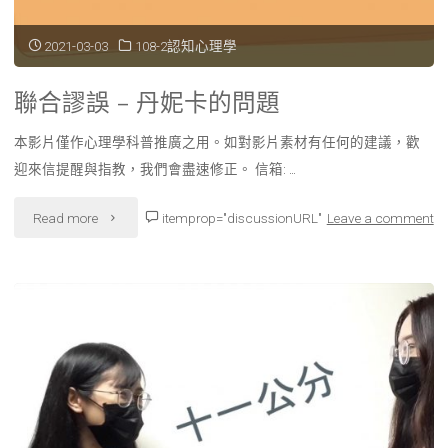
2021-03-03
108-2認知心理學
聯合謬誤 – 丹妮卡的問題
本影片僅作心理學科普推廣之用。如對影片素材有任何的建議，歡
迎來信提醒與指教，我們會盡速修正。 信箱: …
"聯
Read more
itemprop="discussionURL"
Leave a comment
合
謬
誤
–
丹