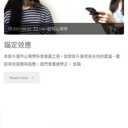
妮
卡
的
2021-03-03
108-2認知心理學
問
錨定效應
題"
本影片僅作心理學科普推廣之用。如對影片素材有任何的建議，歡
迎來信提醒與指教，我們會盡速修正。 信箱: …
"錨
Read more
定
效
應"