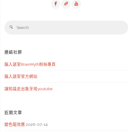
Se
Search
fo
連結社群
腦入謎室BrainMyth粉絲專頁
腦入謎室官方網站
讓知識走出象牙塔youtube
近期文章
變色龍效應
2026-07-14