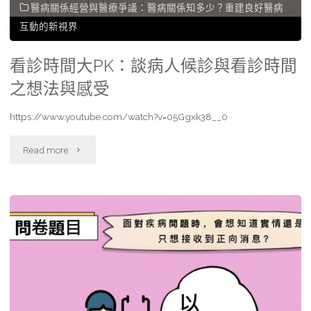
醫病關係經營與醫療爭議：醫病關係知多少？重建良好醫病
互動的新視界
看診時間大PK：談病人候診與看診時間
之想法與感受
https://www.youtube.com/watch?v=05Ggxk38__0
"看
Read more
診
時
間
大
PK：