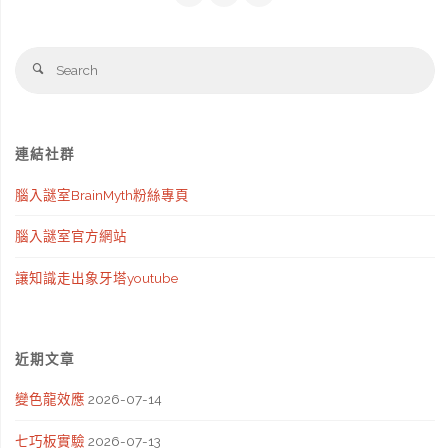
法
你
Se
Search
與
是
fo
感
否
連結社群
受"
能
腦入謎室BrainMyth粉絲專頁
接
腦入謎室官方網站
受
讓知識走出象牙塔youtube
醫
師
近期文章
說
變色龍效應
2026-07-14
謊？"
七巧板實驗
2026-07-13