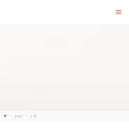
讓
知
識
走
出
象
牙
塔
Home
2022
2 月