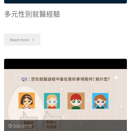
多元性別就醫經驗
"多
Read more
元
性
別
就
醫
經
驗"
2022-02-22