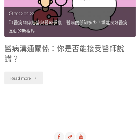
談
2022-02-22
病
醫病關係經營與醫療爭議：醫病關係知多少？重建良好醫病
人
互動的新視界
候
醫病溝通關係：你是否能接受醫師說
診
謊？
與
看
"醫
Read more
診
病
時
溝
間
通
之
關
想
係：