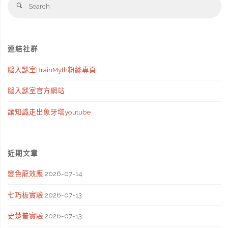
Se
Search
影
fo
片"
連結社群
腦入謎室BrainMyth粉絲專頁
腦入謎室官方網站
讓知識走出象牙塔youtube
近期文章
變色龍效應
2026-07-14
七巧板實驗
2026-07-13
史楚普實驗
2026-07-13