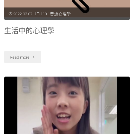
森
2022-03-07
110-1普通心理學
氏
生活中的心理學
症
期
"生
Read more
末
活
影
中
片"
的
心
理
學"