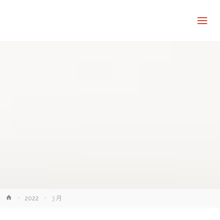
讓
知
識
走
出
象
牙
塔
Home
2022
3 月