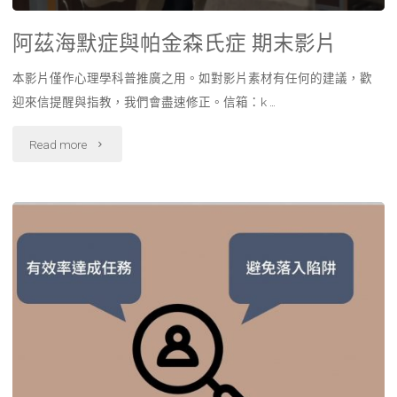
阿茲海默症與帕金森氏症 期末影片
本影片僅作心理學科普推廣之用。如對影片素材有任何的建議，歡
迎來信提醒與指教，我們會盡速修正。信箱：k …
"阿
Read more
茲
海
默
症
與
帕
金