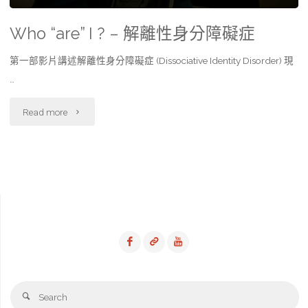
Who “are” I ? – 解離性身分障礙症
第一部影片講述解離性身分障礙症 (Dissociative Identity Disorder) 現
…
"Who
Read more
“are”
I
?
–
解
離
Se
Search
性
fo