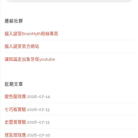
身
連結社群
分
腦入謎室BrainMyth粉絲專頁
障
腦入謎室官方網站
礙
讓知識走出象牙塔youtube
症"
近期文章
變色龍效應
2026-07-14
七巧板實驗
2026-07-13
史楚普實驗
2026-07-13
煤氣燈效應
2026-07-10