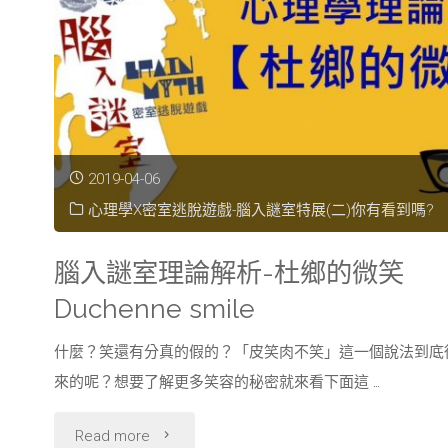
解
離
性
身
2019-04-06
分
心理學X密室逃脫遊戲-腦入謎室特展(二)你有看到嗎?
障
腦入謎室理論解析-杜鄉的微笑
礙
Duchenne smile
症"
什麼？笑還有分真的假的？「皮笑肉不笑」這一個說法到底
來的呢？想要了解更多笑容的秘密就來看下面這 …
"腦
Read more