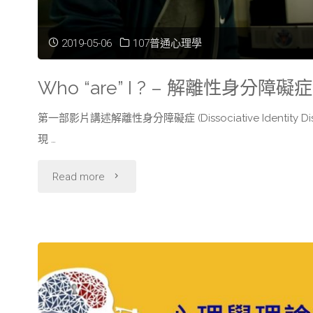
2019-05-06
107普通心理學
Who “are” I ? – 解離性身分障礙症
第一部影片講述解離性身分障礙症 (Dissociative Identity Dis
現 …
"Who
Read more
“are”
I
?
–