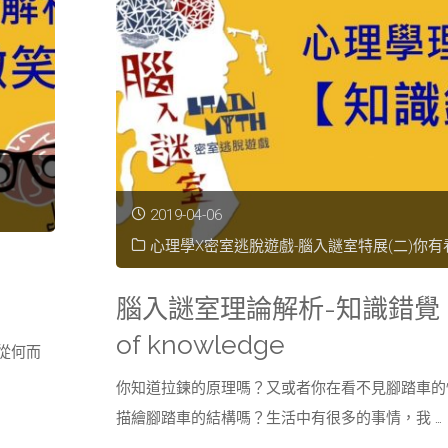
破
關
解
析-
主
2019-04-06
題
心理學X密室逃脫遊戲-腦入謎室特展(二)你有
二:
腦入謎室理論解析-知識錯覺 ill
你，
of knowledge
從何而
有
你知道拉鍊的原理嗎？又或者你在看不見腳踏車的
描繪腳踏車的結構嗎？生活中有很多的事情，我 …
看