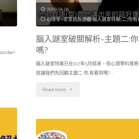
2019-04-06
心理學X密室逃脫遊戲-腦入謎室特展(二)你有
腦入謎室破關解析-主題二:
嗎?
order)
腦入謎室特展已在107年5月結束，但心理學科普將
就讓我們先回顧主題二 你,有看到嗎? …
"腦
Read more
入
謎
室