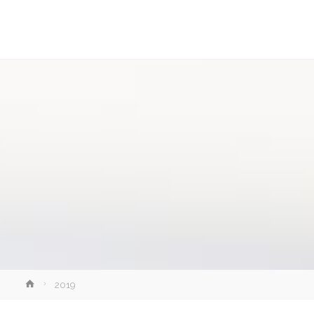
讓
知
識
走
出
象
牙
塔
Home
2019