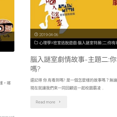
解
析-
麥
2019-04-06
格
心理學X密室逃脫遊戲-腦入謎室特展(二)你有
克
腦入謎室劇情故事-主題二:
效
嗎?
應
還記得 你,有看到嗎? 是一個怎麼樣的故事嗎？無
樣，喀
現在就讓我們來一同回顧這一起校園霸凌 …
McGurk
effect"
"腦
Read more
入