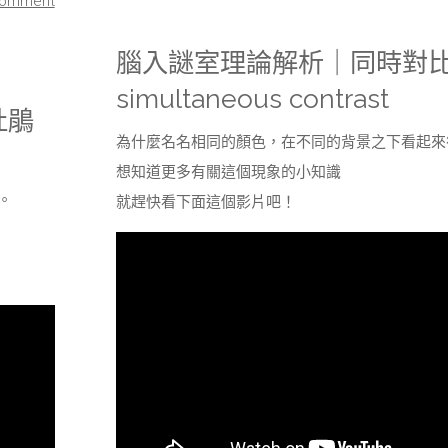
comment
謎
腦入謎室理論解析｜同時對
室
simultaneous contrast
杜鵑
劇
為什麼名名相同的顏色，在不同的背景之下看起來
情
想知道更多有關這個現象的小知識
。
就趕快看下面這個影片吧！
故
事-
主
題
二:
你，