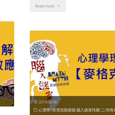
到
"腦
Read more
嗎?"
入
謎
室
理
論
解
析-
知
2019-04-06
識
心理學X密室逃脫遊戲-腦入謎室特展(二)你有