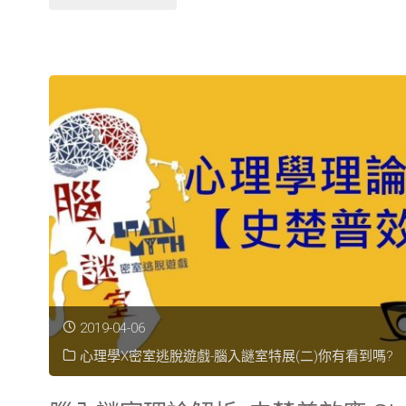
入
謎
室
理
論
解
析-
杜
2019-04-06
鄉
心理學X密室逃脫遊戲-腦入謎室特展(二)你有看到嗎?
的