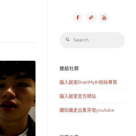
Sear
Search
for:
連結社群
腦入謎室BrainMyth粉絲專頁
腦入謎室官方網站
讓知識走出象牙塔youtube