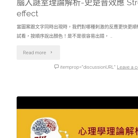
腦入謎室理論解析-史楚普效應 Str
微
effect
笑
當圖案跟文字同時出現時，我們對哪種刺激的反應更快更順
試看，按順序說出顏色！是不是很容易出錯， …
Duchenne
smile"
"腦
Read more
入
itemprop="discussionURL"
Leave a 
謎
室
理
論
解