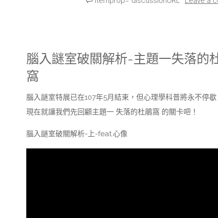
itemprop="discussionURL"
Leave a 
謎
室
腦入謎室破關解析-主題一失落的
理
窩
論
腦入謎室特展已在107年5月結束，但心理學科普將永不停歇
解
現在就讓我們先回顧主題一 失落的杜鵑窩 的關卡吧！
析-
腦入謎室破關解析-上-feat.心像
假
記
憶
false