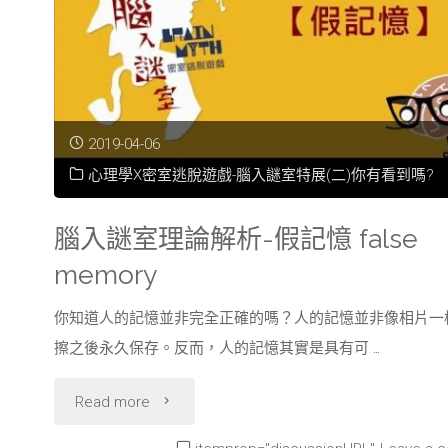
析-
史
楚
2019-04-06
普
心理學X密室逃脫遊戲-腦入謎室特展(二)你有看到嗎?
效
腦入謎室理論解析-假記憶 false
應
memory
Stroop
你知道人的記憶並非完全正確的嗎？人的記憶並非像相片一
擦之後永久保存。反而，人的記憶其實是具有可 …
effect"
"腦
Read more
入