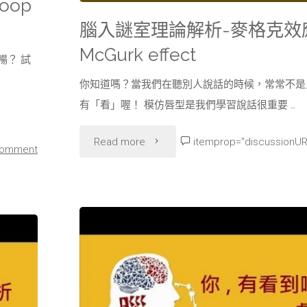
oop
錯
腦入謎室理論解析-麥格克效
覺
McGurk effect
暢？ 試
illusion
你知道嗎？當我們在聽別人說話的時候，常常不是
有「看」喔！ 模仿唇型是我們學習說話很重要 …
of
knowledge"
"腦
Read more
itemprop="discussionUR
comment
入
謎
室
理
論