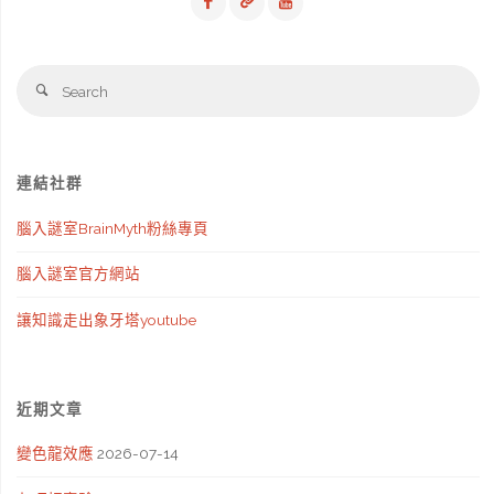
Se
Search
fo
連結社群
腦入謎室BrainMyth粉絲專頁
腦入謎室官方網站
讓知識走出象牙塔youtube
近期文章
變色龍效應
2026-07-14