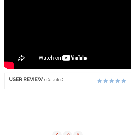
USER REVIEW
0
(
0
votes)