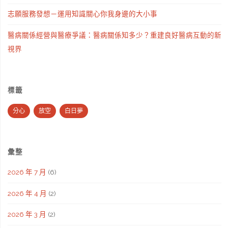
志願服務發想－運用知識關心你我身邊的大小事
醫病關係經營與醫療爭議：醫病關係知多少？重建良好醫病互動的新
視界
標籤
分心
放空
白日夢
彙整
2026 年 7 月
(6)
2026 年 4 月
(2)
2026 年 3 月
(2)