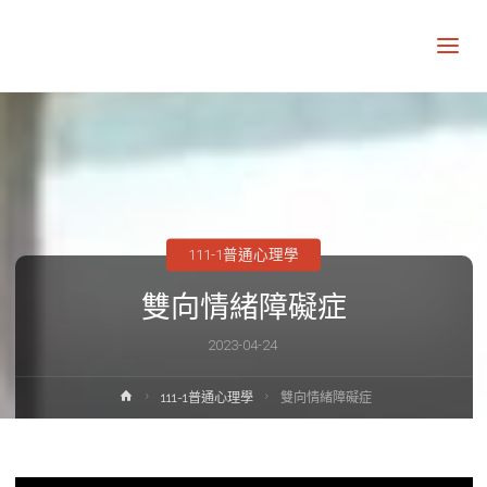
讓
知
識
走
出
象
牙
塔
111-1普通心理學
雙向情緒障礙症
2023-04-24
Home
111-1普通心理學
雙向情緒障礙症