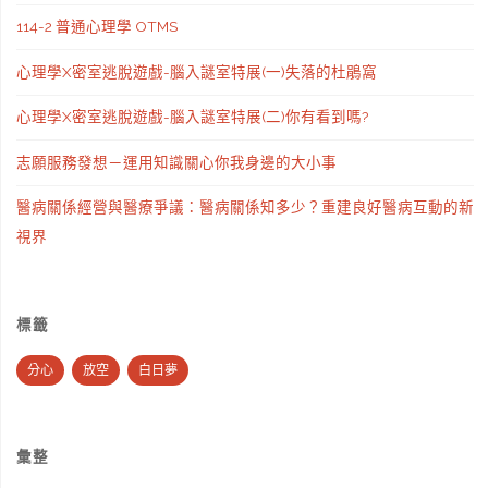
114-2 普通心理學 OTMS
心理學X密室逃脫遊戲-腦入謎室特展(一)失落的杜鵑窩
心理學X密室逃脫遊戲-腦入謎室特展(二)你有看到嗎?
志願服務發想－運用知識關心你我身邊的大小事
醫病關係經營與醫療爭議：醫病關係知多少？重建良好醫病互動的新
視界
標籤
分心
放空
白日夢
彙整