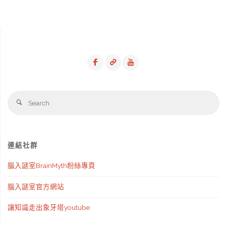
Se
Search
fo
連結社群
腦入謎室BrainMyth粉絲專頁
腦入謎室官方網站
讓知識走出象牙塔youtube