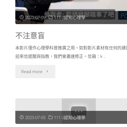
2023-07-09
111-2認知心理學
不注意盲
本影片僅作心理學科普推廣之用。如對影片素材有任何的建
迎來信提醒與指教，我們會盡速修正。信箱：k …
"不
Read more
注
意
盲"
2023-07-03
111-2認知心理學