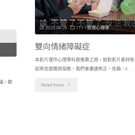
2023-04-24
111-1普通心理學
雙向情緒障礙症
本影片僅作心理學科普推廣之用。如對影片素材有
迎來信提醒與指教，我們會盡速修正。信箱：k …
議，歡
"雙
Read more
向
情
緒