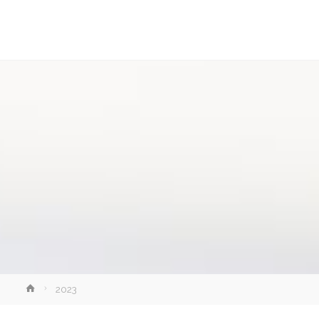
讓
知
識
走
出
象
牙
塔
Home
2023