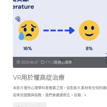
不
注
意
盲"
2023-06-27
111-2普通心理學
VR用於懼高症治療
本影片僅作心理學科普推廣之用。如對影片素材有任何的建
迎來信提醒與指教，我們會盡速修正。信箱：k …