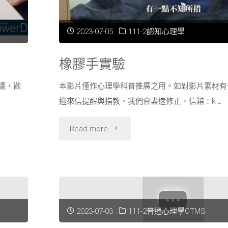
2023-07-05
111-2認知心理學
橡膠手實驗
議，歡
本影片僅作心理學科普推廣之用。如對影片素材有
迎來信提醒與指教，我們會盡速修正。信箱：k …
"橡
Read more
膠
手
實
2023-07-03
111-2普通心理學OTMS
驗"