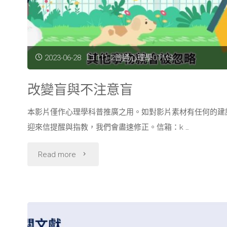
2023-06-28
111-2普通心理學OTMS
改變盲與不注意盲
本影片僅作心理學科普推廣之用。如對影片素材有任何的建
迎來信提醒與指教，我們會盡速修正。信箱：k …
"改
Read more
變
盲
與