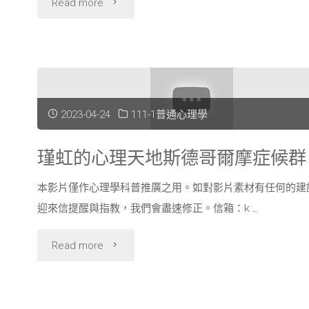
"VR
Read more
用
於
懼
2023-04-24
111-1普通心理學
高
瑾虹的心理天地斯德哥爾摩症候群
症
治
本影片僅作心理學科普推廣之用。如對影片素材有任何的建
迎來信提醒與指教，我們會盡速修正。信箱：k …
療"
"瑾
Read more
虹
的