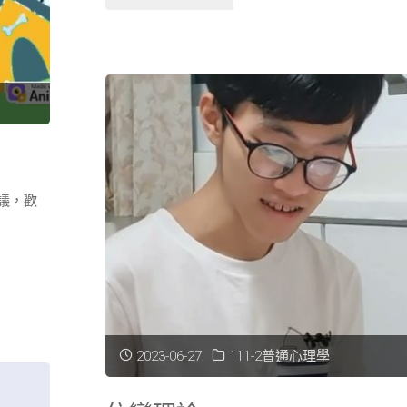
動
5%
的
人
就
議，歡
好"
2023-06-27
111-2普通心理學