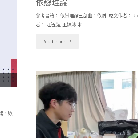
依戀理論
參考書籍： 依戀理論三部曲：依附 原文作者： John
者： 汪智豔, 王婷婷 本 …
"依
Read more
戀
理
論"
議，歡