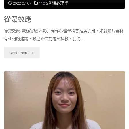
2022-07-07
110-2普通心理學
從眾效應
從眾效應-電梯實驗 本影片僅作心理學科普推廣之用。如對影片素材
有任何的建議，歡迎來信提醒與指教，我們 …
"從
Read more
眾
效
應"