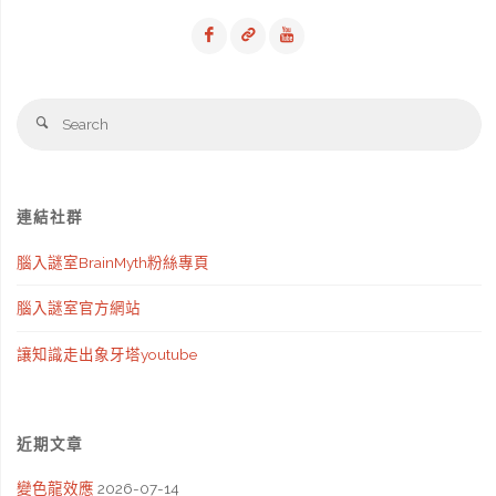
不
是
你
Se
Search
的
fo
記
連結社群
憶"
腦入謎室BrainMyth粉絲專頁
腦入謎室官方網站
讓知識走出象牙塔youtube
近期文章
變色龍效應
2026-07-14