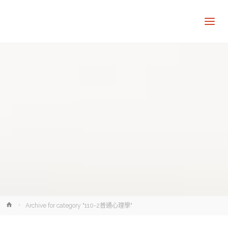
讓
知
識
走
出
象
牙
塔
Home
Archive for category "110-2普通心理學"