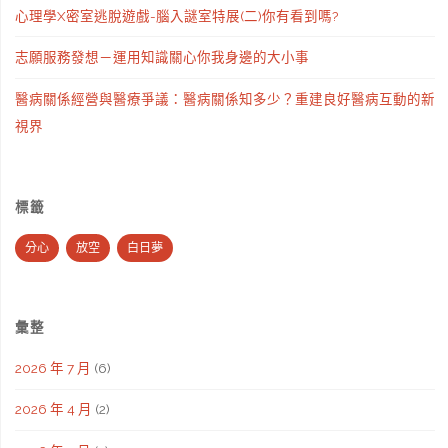
心理學X密室逃脫遊戲-腦入謎室特展(二)你有看到嗎?
志願服務發想－運用知識關心你我身邊的大小事
醫病關係經營與醫療爭議：醫病關係知多少？重建良好醫病互動的新
視界
標籤
分心
放空
白日夢
彙整
2026 年 7 月
(6)
2026 年 4 月
(2)