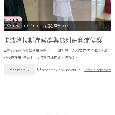
候
群"
2024-12-09
112-1普通心理學DSM
卡波格拉斯症候群與佛列哥利症候群
本影片僅作心理學科普推廣之用。如對影片素材有任何的建議，歡
迎來信提醒與指教，我們會盡速修正。信箱：k …
"卡
Read more
itemprop="discussionURL"
Leave a comment
波
格
拉
斯