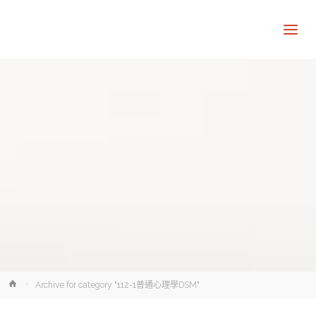
讓
知
識
走
出
象
牙
塔
Home
Archive for category "112-1普通心理學DSM"