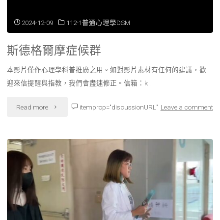
2024-12-09
112-1普通心理學DSM
斯德格爾摩症候群
本影片僅作心理學科普推廣之用。如對影片素材有任何的建議，歡
迎來信提醒與指教，我們會盡速修正。信箱：k …
"斯
Read more
itemprop="discussionURL"
Leave a comment
德
格
爾
摩
症