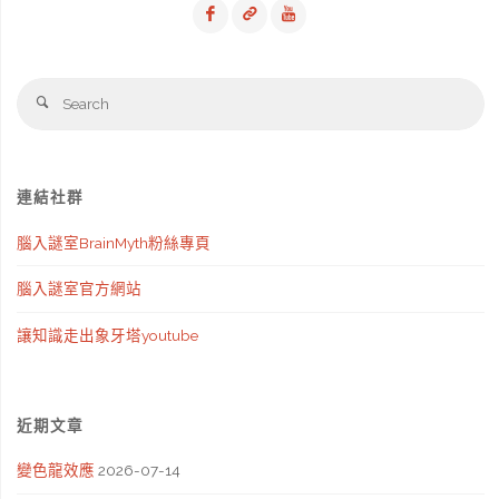
症
候
Se
Search
群
fo
與
連結社群
佛
腦入謎室BrainMyth粉絲專頁
列
腦入謎室官方網站
哥
讓知識走出象牙塔youtube
利
症
近期文章
候
變色龍效應
2026-07-14
群"