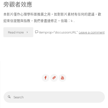
旁觀者效應
像
本影片僅作心理學科普推廣之用。如對影片素材有任何的建議，歡
神
迎來信提醒與指教，我們會盡速修正。信箱：k …
經
"旁
Read more
itemprop="discussionURL"
Leave a comment
元
觀
的
者
啟
效
示"
應"
Se
Search
fo