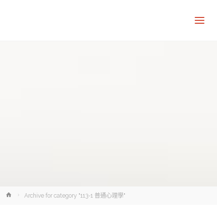
讓
知
識
走
出
象
牙
塔
Home
Archive for category "113-1 普通心理學"