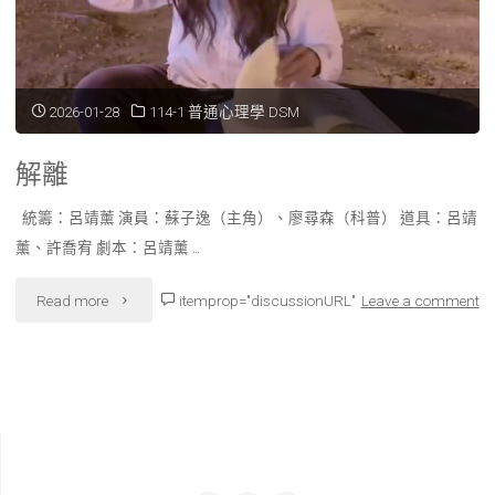
2026-01-28
114-1 普通心理學 DSM
解離
統籌：呂靖薰 演員：蘇子逸（主角）、廖尋森（科普） 道具：呂靖
薰、許喬宥 劇本：呂靖薰 …
"解
Read more
itemprop="discussionURL"
Leave a comment
離"