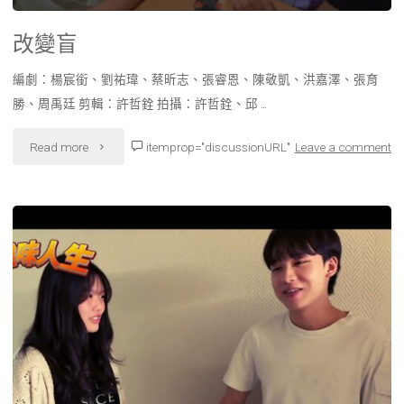
改變盲
編劇：楊宸銜、劉祐瑋、蔡昕志、張睿恩、陳敬凱、洪嘉澤、張育
勝、周禹廷 剪輯：許哲銓 拍攝：許哲銓、邱 …
"改
Read more
itemprop="discussionURL"
Leave a comment
變
盲"