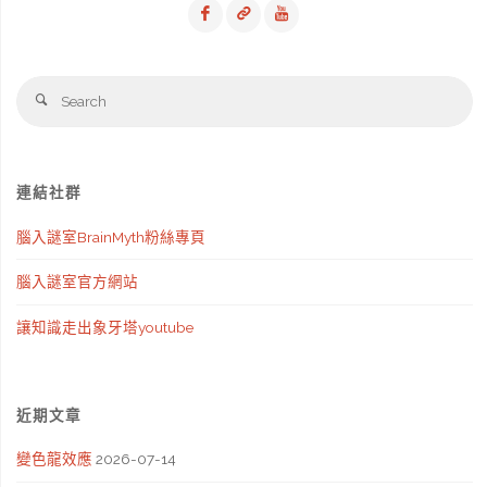
Se
Search
fo
連結社群
腦入謎室BrainMyth粉絲專頁
腦入謎室官方網站
讓知識走出象牙塔youtube
近期文章
變色龍效應
2026-07-14