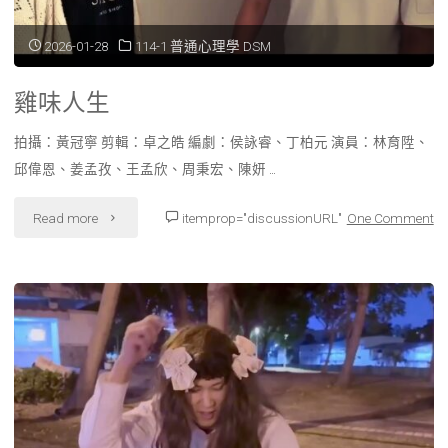
2026-01-28
114-1 普通心理學 DSM
雞味人生
拍攝：黃冠寧 剪輯：卓之皓 編劇：侯詠睿、丁柏元 演員：林育陞、
邱偉恩、姜孟孜、王孟欣、周秉宏、陳妍 …
"雞
Read more
itemprop="discussionURL"
One Comment
味
人
生"