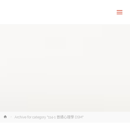
讓
知
識
走
出
象
牙
塔
Home
Archive for category "114-1 普通心理學 DSM"