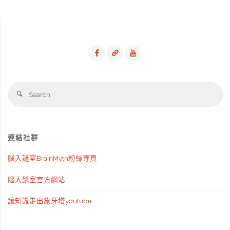
Se
Search
fo
連結社群
腦入謎室BrainMyth粉絲專頁
腦入謎室官方網站
讓知識走出象牙塔youtube