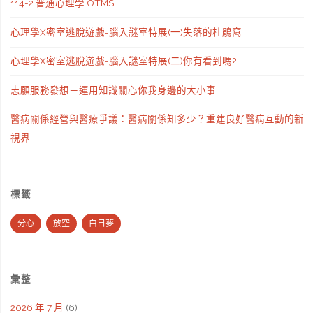
114-2 普通心理學 OTMS
心理學X密室逃脫遊戲-腦入謎室特展(一)失落的杜鵑窩
心理學X密室逃脫遊戲-腦入謎室特展(二)你有看到嗎?
志願服務發想－運用知識關心你我身邊的大小事
醫病關係經營與醫療爭議：醫病關係知多少？重建良好醫病互動的新
視界
標籤
分心
放空
白日夢
彙整
2026 年 7 月
(6)