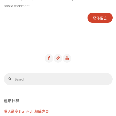
post a comment.
Se
Search
fo
連結社群
腦入謎室BrainMyth粉絲專頁