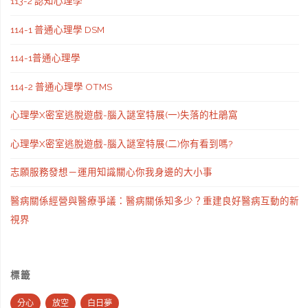
113-2 認知心理學
114-1 普通心理學 DSM
114-1普通心理學
114-2 普通心理學 OTMS
心理學X密室逃脫遊戲-腦入謎室特展(一)失落的杜鵑窩
心理學X密室逃脫遊戲-腦入謎室特展(二)你有看到嗎?
志願服務發想－運用知識關心你我身邊的大小事
醫病關係經營與醫療爭議：醫病關係知多少？重建良好醫病互動的新
視界
標籤
分心
放空
白日夢