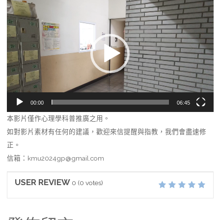
視
訊
播
放
器
00:00
06:45
本影片僅作心理學科普推廣之用。
如對影片素材有任何的建議，歡迎來信提醒與指教，我們會盡速修
正。
信箱：kmu2024gp@gmail.com
USER REVIEW
0
(
0
votes)