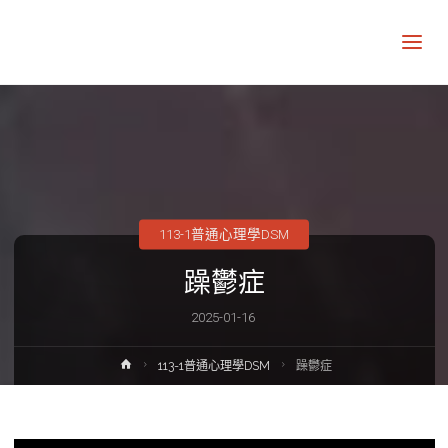
讓
知
識
走
出
象
牙
塔
113-1普通心理學DSM
躁鬱症
2025-01-16
Home
113-1普通心理學DSM
躁鬱症