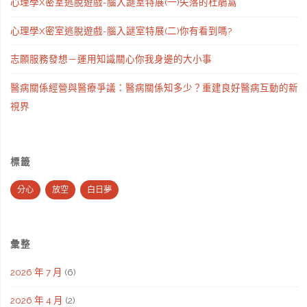
心理學X密室逃脫遊戲-腦入謎室特展(一)失落的杜鵑窩
心理學X密室逃脫遊戲-腦入謎室特展(二)你有看到嗎?
志願服務發想－運用知識關心你我身邊的大小事
醫病關係經營與醫療爭議：醫病關係知多少？重建良好醫病互動的新
視界
標籤
分心
放空
白日夢
彙整
2026 年 7 月
(6)
2026 年 4 月
(2)