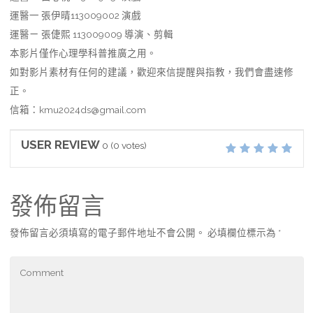
運醫一 張伊晴113009002 演戲
運醫ㄧ 張倢熙 113009009 導演、剪輯
本影片僅作心理學科普推廣之用。
如對影片素材有任何的建議，歡迎來信提醒與指教，我們會盡速修
正。
信箱：kmu2024ds@gmail.com
USER REVIEW
0
(
0
votes)
發佈留言
發佈留言必須填寫的電子郵件地址不會公開。
必填欄位標示為
*