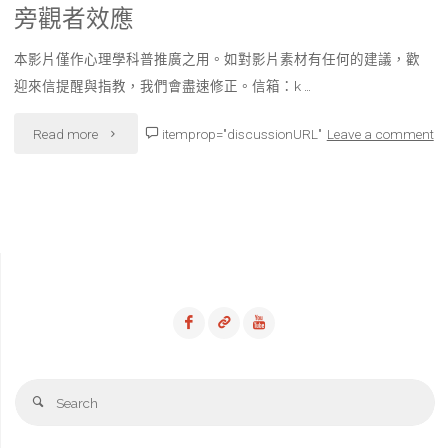
旁觀者效應
像
本影片僅作心理學科普推廣之用。如對影片素材有任何的建議，歡
神
迎來信提醒與指教，我們會盡速修正。信箱：k …
經
"旁
Read more
itemprop="discussionURL"
Leave a comment
元
觀
的
者
啟
效
示"
應"
Se
Search
fo