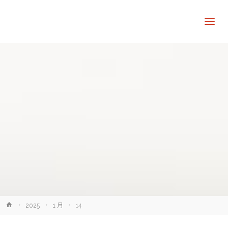
讓
知
識
走
出
象
牙
塔
Home
2025
1 月
14