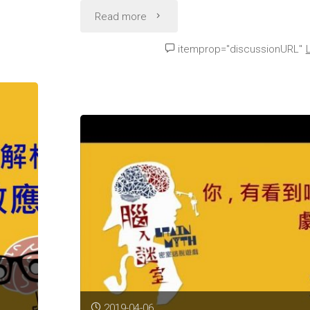
smile"
"腦
Read more
入
itemprop="discussionURL"
謎
室
理
論
解
析-
史
楚
2019-04-06