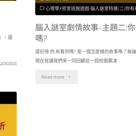
普
心理學X密室逃脫遊戲-腦入謎室特展(二)你有
效
腦入謎室劇情故事-主題二:
應
嗎?
」，還
Stroop
還記得 你,有看到嗎? 是一個怎麼樣的故事嗎？無
現在就讓我們來一同回顧這一起校園霸凌 …
effect"
Comment
"腦
Read more
入
謎
室
劇