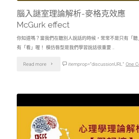
錯
腦入謎室理論解析-麥格克效應
覺
McGurk effect
illusion
你知道嗎？當我們在聽別人說話的時候，常常不是只有「聽
有「看」喔！ 模仿唇型是我們學習說話很重要 …
of
knowledge"
"腦
Read more
itemprop="discussionURL"
One 
入
謎
室
理
論