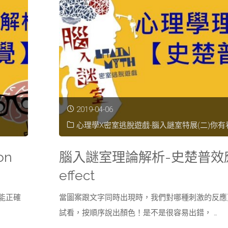
理
論
解
析-
杜
2019-04-06
鄉
心理學X密室逃脫遊戲-腦入謎室特展(二)你有
的
on
腦入謎室理論解析-史楚普效應 
微
effect
笑
能正確
當圖案跟文字同時出現時，我們對哪種刺激的反應
試看，按順序說出顏色！是不是很容易出錯， …
Duchenne