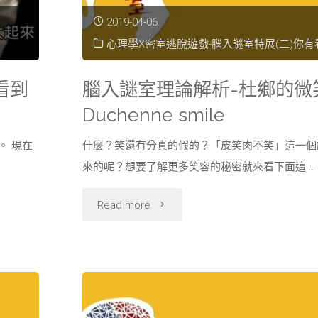
2019-04-06
心理學X密室逃脫遊戲-腦入謎室特展(二)你有
看到
腦入謎室理論解析-杜鄉的微
Duchenne smile
。 現在
什麼？笑還有分真的假的？「皮笑肉不笑」這一個
來的呢？想要了解更多笑容的秘密就來看下面這 …
"腦
Read more
入
謎
室