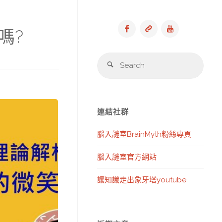
嗎?
Sear
Search
for:
連結社群
腦入謎室BrainMyth粉絲專頁
腦入謎室官方網站
讓知識走出象牙塔youtube