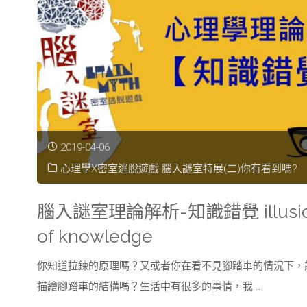
破
關
解
析-
主
2019-04-06
題
心理學X密室逃脫遊戲-腦入謎室特展(二)你有看到嗎?
二:
腦入謎室理論解析-知識錯覺 illusi
你，
of knowledge
有
你知道拉鍊的原理嗎？又或者你在看不見腳踏車的情況下，
描繪腳踏車的結構嗎？生活中有很多的事情，我 …
看