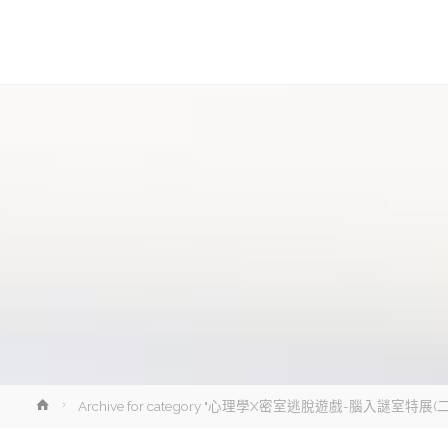
讓
知
識
走
出
象
牙
塔
Home
Archive for category "心理學X密室逃脫遊戲-腦入謎室特展