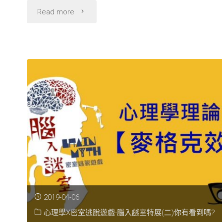
到
"腦
Read more
嗎?"
入
謎
室
理
論
解
析-
知
2019-04-06
識
心理學X密室逃脫遊戲-腦入謎室特展(二)你有看到嗎?