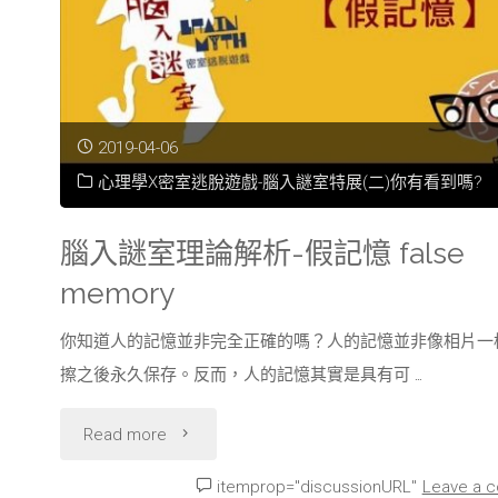
解
析-
麥
2019-04-06
格
心理學X密室逃脫遊戲-腦入謎室特展(二)你有看到嗎?
克
腦入謎室理論解析-假記憶 false
效
memory
應
你知道人的記憶並非完全正確的嗎？人的記憶並非像相片一
擦之後永久保存。反而，人的記憶其實是具有可 …
McGurk
effect"
"腦
Read more
入
itemprop="discussionURL"
Leave a 