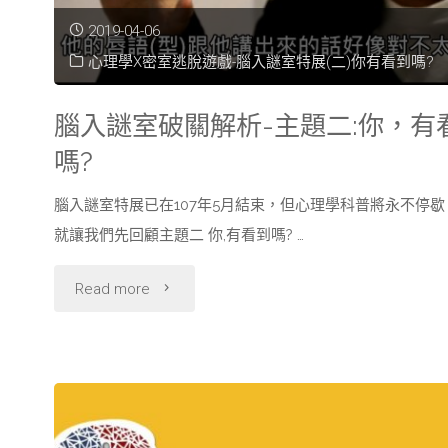
2019-04-06
心理學X密室逃脫遊戲-腦入謎室特展(二)你有看到嗎?
腦入謎室破關解析-主題二:你，有
嗎?
腦入謎室特展已在107年5月結束，但心理學科普將永不停歇
就讓我們先回顧主題二 你,有看到嗎? …
"腦
Read more
入
謎
室