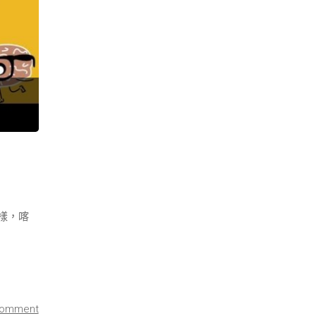
情
故
事-
主
題
二:
你，
樣，喀
有
看
到
comment