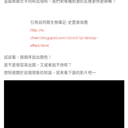
當圖案跟文字同時出現時，我們對哪種刺激的反應更快更順暢？
引用自阿簡生物筆記-史楚普效應
http://a-
chien.blogspot.com/2007/12/stroop-
effect.html
試試看，按順序說出顏色！
是不是很容易出錯，又或者說不快呢？
想知道關於這個現象的知識，就來看下面的影片吧～