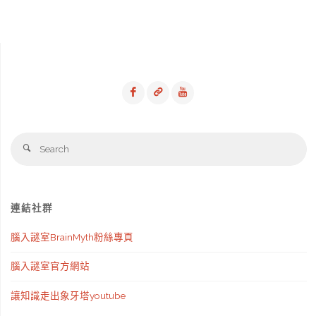
Se
Search
fo
連結社群
腦入謎室BrainMyth粉絲專頁
腦入謎室官方網站
讓知識走出象牙塔youtube