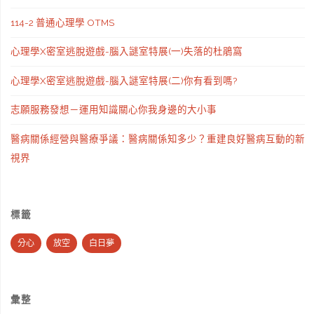
114-2 普通心理學 OTMS
心理學X密室逃脫遊戲-腦入謎室特展(一)失落的杜鵑窩
心理學X密室逃脫遊戲-腦入謎室特展(二)你有看到嗎?
志願服務發想－運用知識關心你我身邊的大小事
醫病關係經營與醫療爭議：醫病關係知多少？重建良好醫病互動的新
視界
標籤
分心
放空
白日夢
彙整