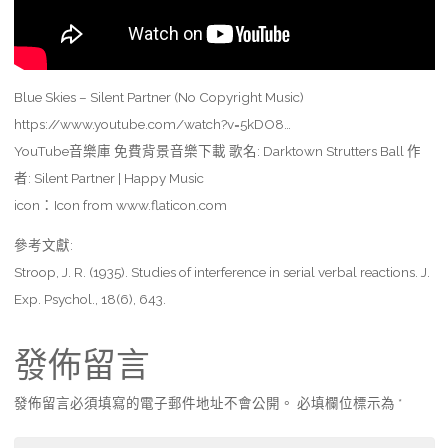
Blue Skies – Silent Partner (No Copyright Music)
https://www.youtube.com/watch?v=5kDO8…
YouTube音樂庫 免費背景音樂下載 歌名: Darktown Strutters Ball 作
者: Silent Partner | Happy Music
icon：Icon from www.flaticon.com
參考文獻:
Stroop, J. R. (1935). Studies of interference in serial verbal reactions. J.
Exp. Psychol., 18(6), 643.
發佈留言
發佈留言必須填寫的電子郵件地址不會公開。
必填欄位標示為
*